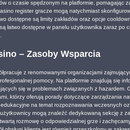
ków o czasie spędzonym na platformie, pomagając 
asino register gracze mogą natychmiast skonfiguro
wo dostępne są limity zakładów oraz opcje cooldow
 są łatwo dostępne w panelu użytkownika zaraz po c
.
sino – Zasoby Wsparcia
ółpracuje z renomowanymi organizacjami zajmującym
ofesjonalnej pomocy. Na platformie znajdują się info
izujących się w problemach związanych z hazardem.
tami, którzy oferują porady dotyczące zarządzania n
y edukacyjne na temat rozpoznawania wczesnych o
in użytkownicy mogą znaleźć dedykowaną sekcję z
twartą rozmowę o odpowiedzialnej grze i zachęcam
ł obsługi klienta jest również przeszkolony w zakre