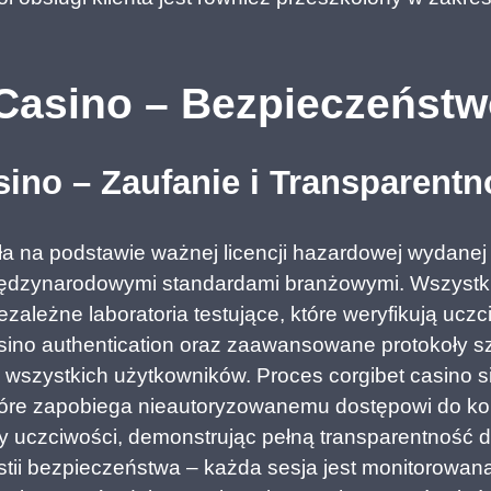
Casino – Bezpieczeństw
sino – Zaufanie i Transparent
ła na podstawie ważnej licencji hazardowej wydanej
ędzynarodowymi standardami branżowymi. Wszystkie 
zależne laboratoria testujące, które weryfikują ucz
sino authentication oraz zaawansowane protokoły s
 wszystkich użytkowników. Proces corgibet casino 
tóre zapobiega nieautoryzowanemu dostępowi do kont
ty uczciwości, demonstrując pełną transparentność d
ii bezpieczeństwa – każda sesja jest monitorowana