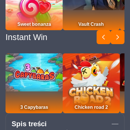
Play now
Play now
Sweet bonanza
Vault Crash
A
Instant Win
Play now
Play now
3 Capybaras
Chicken road 2
Spis treści