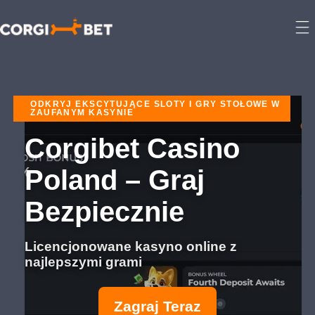
ODKRYJ EKSCYTUJĄCE SLOTY I GRY STOŁOWE W
ZAUFANYM KASYNIE
Corgibet Casino
Poland – Graj
Bezpiecznie
Licencjonowane kasyno online z
najlepszymi grami
Zagraj Teraz