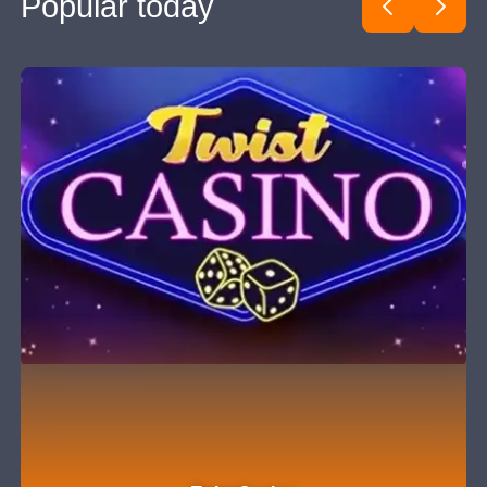
Popular today
Play now