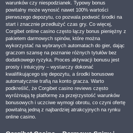
warunków czy niespodzianek. Typowy bonus
powitalny może wynosić nawet 100% wartości
pierwszego depozytu, co pozwala podwoić środki na
start i znacznie przedłużyć czas gry. Co więcej,
Corgibet online casino często łączy bonus pieniężny z
pakietem darmowych spinów, które można
wykorzystać na wybranych automatach do gier, dając
graczom szansę na poznanie różnych tytułów bez
dodatkowego ryzyka. Proces aktywacji bonusu jest
prosty i intuicyjny – wystarczy dokonać
kwalifikującego się depozytu, a środki bonusowe
automatycznie trafią na konto gracza. Warto
podkreślić, że Corgibet casino reviews często
wyróżniają tę platformę za przejrzystość warunków
bonusowych i uczciwe wymogi obrotu, co czyni ofertę
powitalną jedną z najbardziej atrakcyjnych na rynku
online casino.