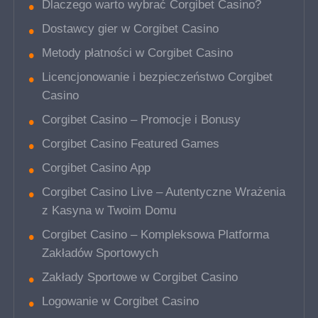
Dlaczego warto wybrać Corgibet Casino?
Dostawcy gier w Corgibet Casino
Metody płatności w Corgibet Casino
Licencjonowanie i bezpieczeństwo Corgibet
Casino
Corgibet Casino – Promocje i Bonusy
Corgibet Casino Featured Games
Corgibet Casino App
Corgibet Casino Live – Autentyczne Wrażenia
z Kasyna w Twoim Domu
Corgibet Casino – Kompleksowa Platforma
Zakładów Sportowych
Zakłady Sportowe w Corgibet Casino
Logowanie w Corgibet Casino