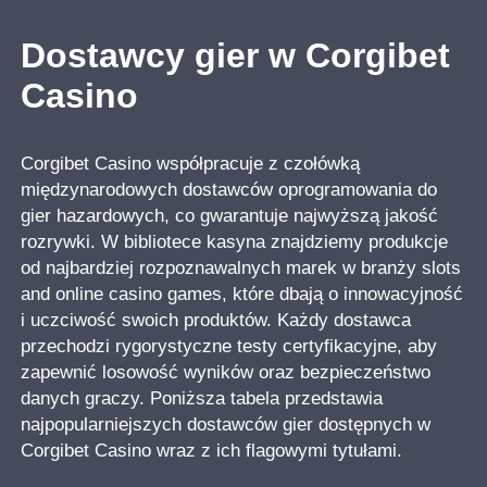
Dostawcy gier w Corgibet
Casino
Corgibet Casino współpracuje z czołówką
międzynarodowych dostawców oprogramowania do
gier hazardowych, co gwarantuje najwyższą jakość
rozrywki. W bibliotece kasyna znajdziemy produkcje
od najbardziej rozpoznawalnych marek w branży slots
and online casino games, które dbają o innowacyjność
i uczciwość swoich produktów. Każdy dostawca
przechodzi rygorystyczne testy certyfikacyjne, aby
zapewnić losowość wyników oraz bezpieczeństwo
danych graczy. Poniższa tabela przedstawia
najpopularniejszych dostawców gier dostępnych w
Corgibet Casino wraz z ich flagowymi tytułami.