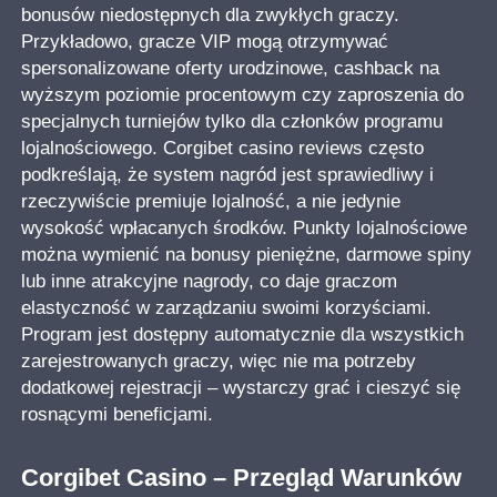
bonusów niedostępnych dla zwykłych graczy.
Przykładowo, gracze VIP mogą otrzymywać
spersonalizowane oferty urodzinowe, cashback na
wyższym poziomie procentowym czy zaproszenia do
specjalnych turniejów tylko dla członków programu
lojalnościowego. Corgibet casino reviews często
podkreślają, że system nagród jest sprawiedliwy i
rzeczywiście premiuje lojalność, a nie jedynie
wysokość wpłacanych środków. Punkty lojalnościowe
można wymienić na bonusy pieniężne, darmowe spiny
lub inne atrakcyjne nagrody, co daje graczom
elastyczność w zarządzaniu swoimi korzyściami.
Program jest dostępny automatycznie dla wszystkich
zarejestrowanych graczy, więc nie ma potrzeby
dodatkowej rejestracji – wystarczy grać i cieszyć się
rosnącymi beneficjami.
Corgibet Casino – Przegląd Warunków