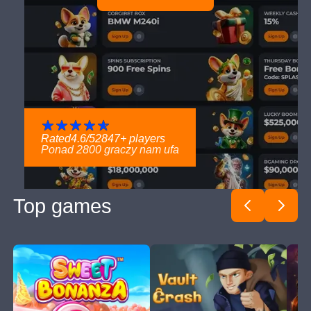
Rated
4.6
/
5
2847
+ players
Ponad 2800 graczy nam ufa
Top games