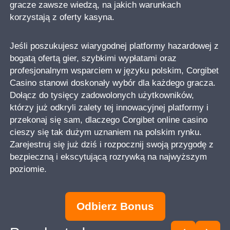
gracze zawsze wiedzą, na jakich warunkach
korzystają z oferty kasyna.
Jeśli poszukujesz wiarygodnej platformy hazardowej z
bogatą ofertą gier, szybkimi wypłatami oraz
profesjonalnym wsparciem w języku polskim, Corgibet
Casino stanowi doskonały wybór dla każdego gracza.
Dołącz do tysięcy zadowolonych użytkowników,
którzy już odkryli zalety tej innowacyjnej platformy i
przekonaj się sam, dlaczego Corgibet online casino
cieszy się tak dużym uznaniem na polskim rynku.
Zarejestruj się już dziś i rozpocznij swoją przygodę z
bezpieczną i ekscytującą rozrywką na najwyższym
poziomie.
Odbierz Bonus