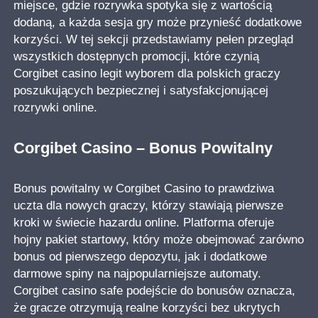
miejsce, gdzie rozrywka spotyka się z wartością
dodaną, a każda sesja gry może przynieść dodatkowe
korzyści. W tej sekcji przedstawiamy pełen przegląd
wszystkich dostępnych promocji, które czynią
Corgibet casino legit wyborem dla polskich graczy
poszukujących bezpiecznej i satysfakcjonującej
rozrywki online.
Corgibet Casino – Bonus Powitalny
Bonus powitalny w Corgibet Casino to prawdziwa
uczta dla nowych graczy, którzy stawiają pierwsze
kroki w świecie hazardu online. Platforma oferuje
hojny pakiet startowy, który może obejmować zarówno
bonus od pierwszego depozytu, jak i dodatkowe
darmowe spiny na najpopularniejsze automaty.
Corgibet casino safe podejście do bonusów oznacza,
że gracze otrzymują realne korzyści bez ukrytych